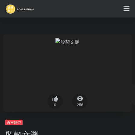
0
256
语言研究
殷契文渊