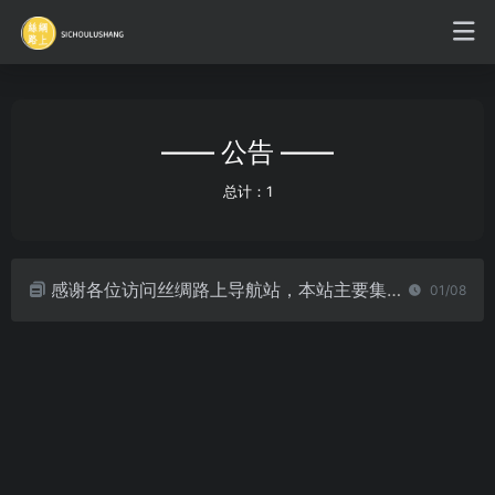
—— 公告 ——
总计：1
感谢各位访问丝绸路上导航站，本站主要集合历史人文、设计等网站。如有任何想法或意见，可邮件联系站长海象：342086834@qq.com
01/08